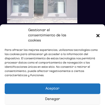
Gestionar el
consentimiento de las
DONDE ESTAMOS
cookies
Calle Sócrates, 12, Bajo
Para ofrecer las mejores experiencias, utilizamos tecnologías como
las cookies para almacenar y/o acceder a la información del
18002 Granada
dispositivo. El consentimiento de estas tecnologías nos permitirá
Teléfono:
958 80 54 12
procesar datos como el comportamiento de navegación o las
E-mail:
c.dental@lopez-gollonet.com
identificaciones únicas en este sitio. No consentir o retirar el
consentimiento, puede afectar negativamente a ciertas
características y funciones.
Ver mapa
Aceptar
Denegar