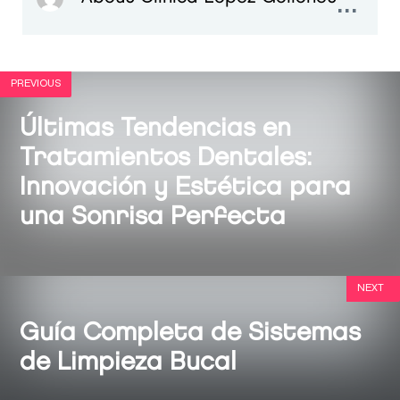
...
PREVIOUS
Últimas Tendencias en
Tratamientos Dentales:
Innovación y Estética para
una Sonrisa Perfecta
NEXT
Guía Completa de Sistemas
de Limpieza Bucal