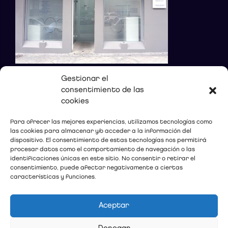
Gestionar el
consentimiento de las
DONDE ESTAMOS
cookies
Calle Sócrates, 12, Bajo
Para ofrecer las mejores experiencias, utilizamos tecnologías como
las cookies para almacenar y/o acceder a la información del
18002 Granada
dispositivo. El consentimiento de estas tecnologías nos permitirá
Teléfono:
958 80 54 12
procesar datos como el comportamiento de navegación o las
E-mail:
c.dental@lopez-gollonet.com
identificaciones únicas en este sitio. No consentir o retirar el
consentimiento, puede afectar negativamente a ciertas
características y funciones.
Ver mapa
Aceptar