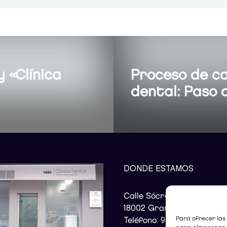
 «Clínica
Proceso de co
dental: Paso 
DONDE ESTAMOS
Calle Sócrates, 12, Bajo
18002 Granada
Para ofrecer las
Teléfono:
958 80 54 12