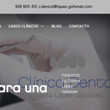
958 805 412
c.dental@lopez-gollonet.com
S
CASOS CLÍNICOS
BLOG
CONTACTO
11/02/2025
by
Clínica
para una
López-
Gollonet