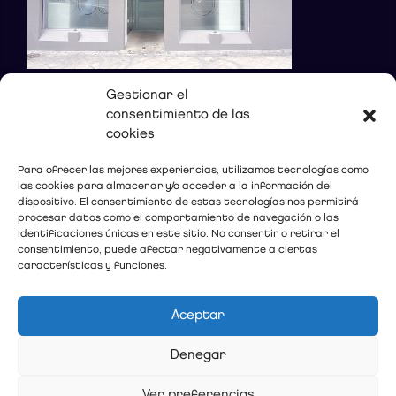
Gestionar el
consentimiento de las
DONDE ESTAMOS
cookies
Calle Sócrates, 12, Bajo
Para ofrecer las mejores experiencias, utilizamos tecnologías como
las cookies para almacenar y/o acceder a la información del
18002 Granada
dispositivo. El consentimiento de estas tecnologías nos permitirá
Teléfono:
958 80 54 12
procesar datos como el comportamiento de navegación o las
E-mail:
c.dental@lopez-gollonet.com
identificaciones únicas en este sitio. No consentir o retirar el
consentimiento, puede afectar negativamente a ciertas
características y funciones.
Ver mapa
Aceptar
Denegar
Ver preferencias